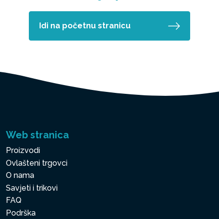
Idi na početnu stranicu
Web stranica
Proizvodi
Ovlašteni trgovci
O nama
Savjeti i trikovi
FAQ
Podrška