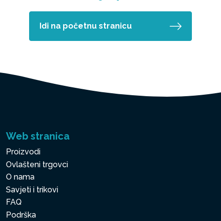
Idi na početnu stranicu
Web stranica
Proizvodi
Ovlašteni trgovci
O nama
Savjeti i trikovi
FAQ
Podrška