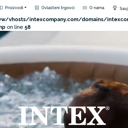
Proizvodi
Ovlašteni trgovci
O nama
Savje
com/admin/product/api.php?id=304&not_use_region=1
w/vhosts/intexcompany.com/domains/intexco
hp
on line
58