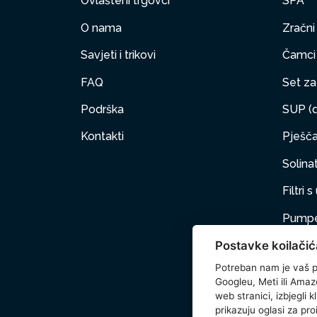
Ovlašteni trgovci
SPA
O nama
Zračni
Savjeti i trikovi
Čamci
FAQ
Set za 
Podrška
SUP (d
Kontakti
Pješčan
Solinat
Filtri 
Pumpe
Postavke koilačić
Namješ
Potreban nam je vaš p
PET
Googleu, Meti ili Amaz
web stranici, izbjegli 
Dodat
prikazuju oglasi za pro