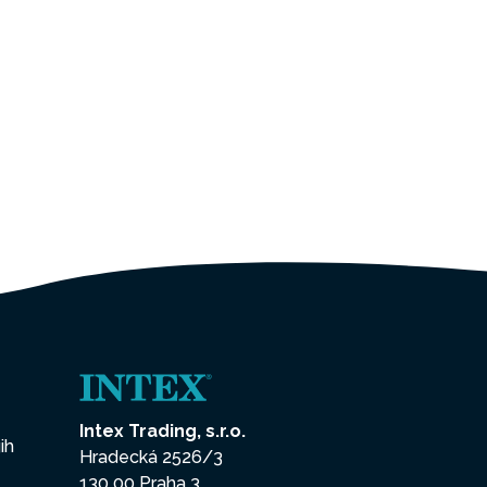
Intex Trading, s.r.o.
ih
Hradecká 2526/3
130 00 Praha 3