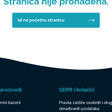
Stranica nije pronađena.
Idi na početnu stranicu
proizvodi
GDPR i kolačići
mni bazeni
Pravila zaštite osobnih i drug
obrađivanih podataka