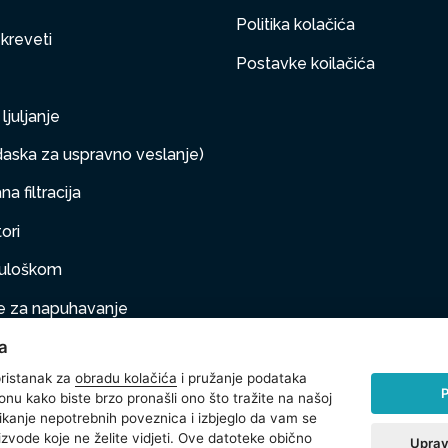
Politika kolačića
 kreveti
Postavke koilačića
ljuljanje
aska za uspravno veslanje)
a filtracija
ori
s uloškom
 za napuhavanje
a
taj na napuhivanje
ristanak za
obradu kolačića
i pružanje podataka
P
onu kako biste brzo pronašli ono što tražite na našoj
klikanje nepotrebnih poveznica i izbjeglo da vam se
na oprema
izvode koje ne želite vidjeti. Ove datoteke obično
Uprav