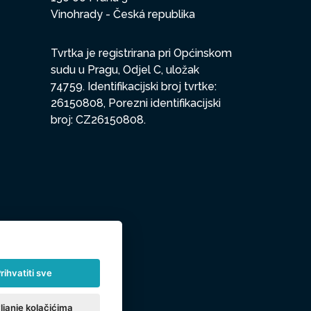
Vinohrady - Česká republika
Tvrtka je registrirana pri Općinskom
sudu u Pragu, Odjel C, uložak
74759. Identifikacijski broj tvrtke:
26150808, Porezni identifikacijski
broj: CZ26150808.
rihvatiti sve
ljanje kolačićima