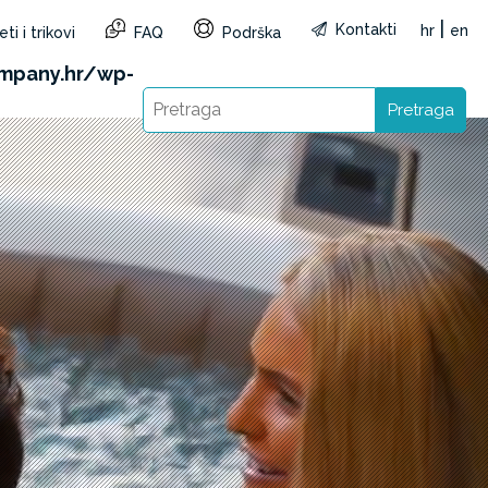
|
Kontakti
hr
en
ti i trikovi
FAQ
Podrška
&reg=HR&lang=hr): Failed to open stream: HTTP
mpany.hr/wp-
Pretraga