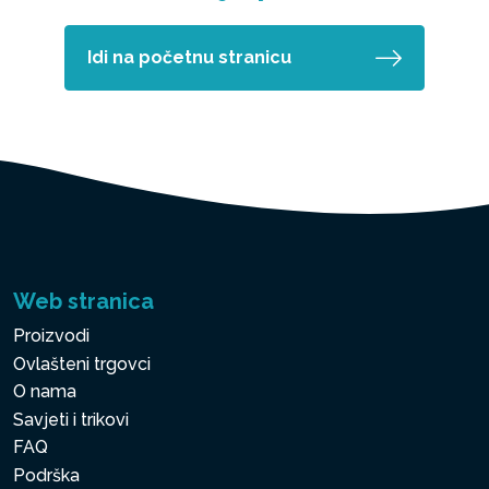
Idi na početnu stranicu
Web stranica
Proizvodi
Ovlašteni trgovci
O nama
Savjeti i trikovi
FAQ
Podrška