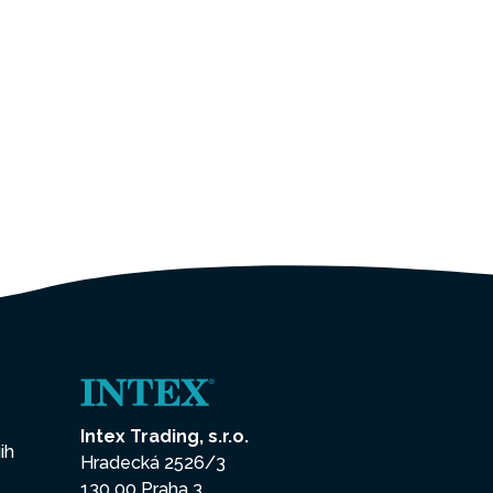
Intex Trading, s.r.o.
ih
Hradecká 2526/3
130 00 Praha 3