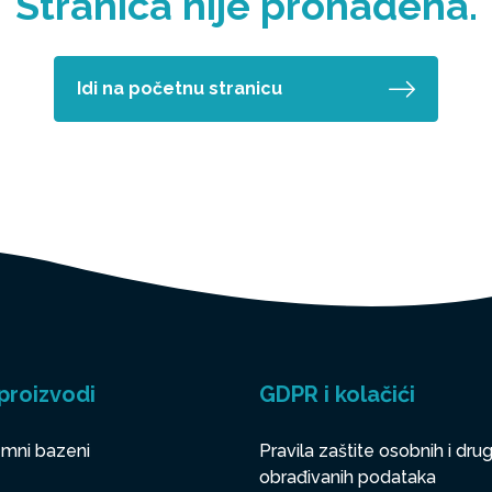
Stranica nije pronađena.
Idi na početnu stranicu
proizvodi
GDPR i kolačići
mni bazeni
Pravila zaštite osobnih i drug
obrađivanih podataka