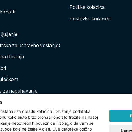
Politika kolačića
 kreveti
Postavke koilačića
ljuljanje
aska za uspravno veslanje)
a filtracija
ori
s uloškom
 za napuhavanje
a
taj na napuhivanje
ristanak za
obradu kolačića
i pružanje podataka
P
onu kako biste brzo pronašli ono što tražite na našoj
klikanje nepotrebnih poveznica i izbjeglo da vam se
na oprema
izvode koje ne želite vidjeti. Ove datoteke obično
Uprav