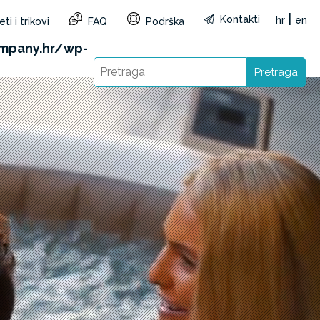
|
Kontakti
hr
en
ti i trikovi
FAQ
Podrška
&reg=HR&lang=hr): Failed to open stream: HTTP
mpany.hr/wp-
Pretraga